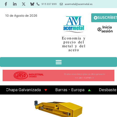
915 337 899
acermetal@acermetal.es
10 de Agosto de 2026
SUSCRÍBE
Inicia
sesión
Economía y
precio del
metal y del
acero
hapa Galvanizada
Barras - Europa
Desbaste - As
AMA 3 - Cuadrados 200x200x8
Chapa Laminada en Ca