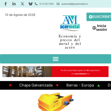
915 337 899
acermetal@acermetal.es
10 de Agosto de 2026
SUSCRÍBE
Inicia
sesión
Economía y
precio del
metal y del
acero
te
Chapa Galvanizada
Barras - Europa
Des
x200x6
GAMA 3 - Cuadrados 200x200x8