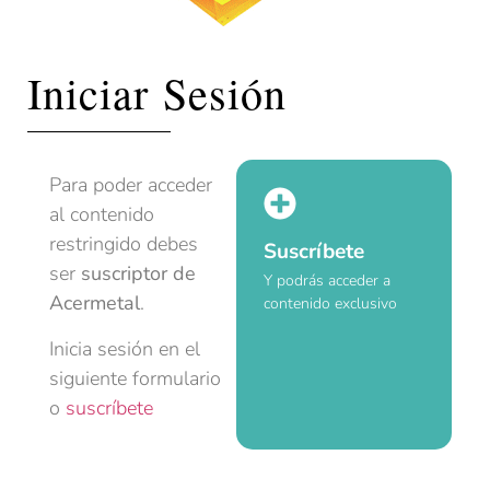
Iniciar Sesión
Para poder acceder
al contenido
restringido debes
Suscríbete
ser
suscriptor de
Y podrás acceder a
Acermetal
.
contenido exclusivo
Inicia sesión en el
siguiente formulario
o
suscríbete