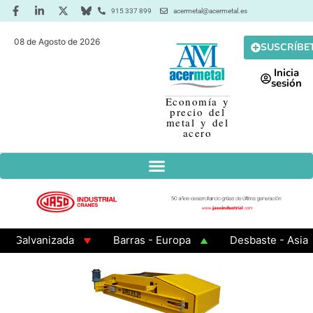
915 337 899
acermetal@acermetal.es
08 de Agosto de 2026
SUSCRÍBE
Inicia
sesión
Economía y
precio del
metal y del
acero
nizada
Barras - Europa
Desbaste - Asia
P
uadrados 200x200x8
Chapa Laminada en Caliente