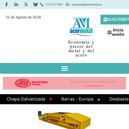
915 337 899
acermetal@acermetal.es
10 de Agosto de 2026
SUSCRÍBE
Inicia
sesión
Economía y
precio del
metal y del
acero
Chapa Galvanizada
Barras - Europa
Desbaste - A
GAMA 3 - Cuadrados 200x200x8
Chapa Laminada en Ca