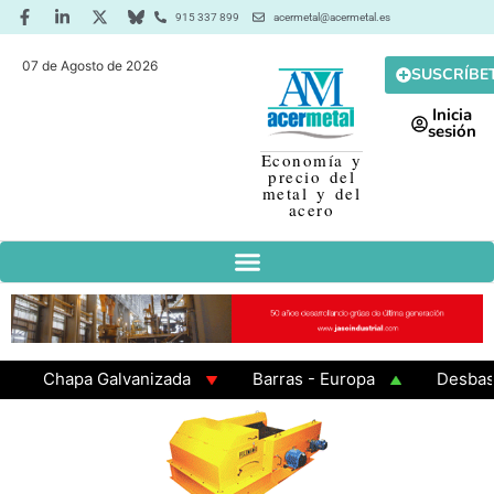
915 337 899
acermetal@acermetal.es
07 de Agosto de 2026
SUSCRÍBE
Inicia
sesión
Economía y
precio del
metal y del
acero
Chapa Galvanizada
Barras - Europa
Desbaste - 
GAMA 3 - Cuadrados 200x200x8
Chapa Laminada en C