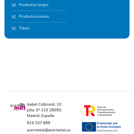
Productos largos
Productos planos
Tubos
Isabel Colbrand, 10
plta. 5ª-133 28050,
Madrid, España
915 337 899
acermetal@acermetal.es