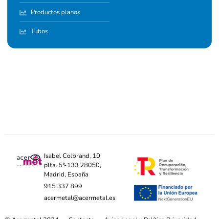
Productos planos
Tubos
Isabel Colbrand, 10
plta. 5ª-133 28050,
Madrid, España
915 337 899
acermetal@acermetal.es