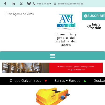
915 337 899
acermetal@acermetal.es
06 de Agosto de 2026
SUSCRÍBE
Inicia
sesión
Economía y
precio del
metal y del
acero
Chapa Galvanizada
Barras - Europa
Desbaste -
GAMA 3 - Cuadrados 200x200x8
Chapa Laminada en 