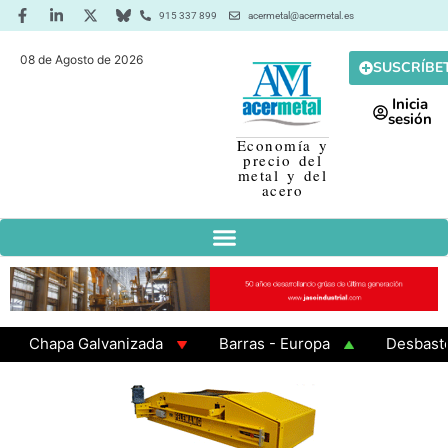
915 337 899
acermetal@acermetal.es
08 de Agosto de 2026
SUSCRÍBE
Inicia
sesión
Economía y
precio del
metal y del
acero
hapa Galvanizada
Barras - Europa
Desbaste - As
AMA 3 - Cuadrados 200x200x8
Chapa Laminada en Cal