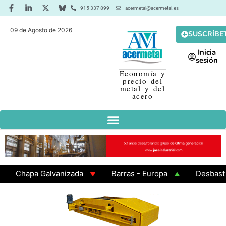
915 337 899
acermetal@acermetal.es
09 de Agosto de 2026
SUSCRÍBE
Inicia
sesión
Economía y
precio del
metal y del
acero
Chapa Galvanizada
Barras - Europa
Desbaste - A
GAMA 3 - Cuadrados 200x200x8
Chapa Laminada en Ca