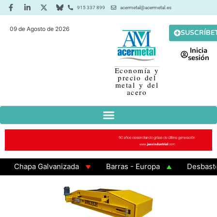
915 337 899
acermetal@acermetal.es
09 de Agosto de 2026
SUSCRÍBE
Inicia
sesión
Economía y
precio del
metal y del
acero
Chapa Galvanizada
Barras - Europa
Desbaste - A
GAMA 3 - Cuadrados 200x200x8
Chapa Laminada en Ca