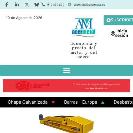
915 337 899
acermetal@acermetal.es
10 de Agosto de 2026
SUSCRÍBE
Inicia
sesión
Economía y
precio del
metal y del
acero
hapa Galvanizada
Barras - Europa
Desbaste - A
AMA 3 - Cuadrados 200x200x8
Chapa Laminada en Ca