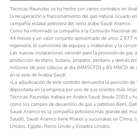
Técnicas Reunidas se ha hecho con varios contratos en Ara
la recuperación y fraccionamiento del gas natural licuado e
compañía estatal petrolera del reino árabe Saudi Aramco.
Como ha informado la compañía a la Comisión Nacional del
44 meses y un valor conjunto aproximado de unos 2.677 mi
ingeniería, el suministro de equipos y materiales y la const
Las nuevas instalaciones servirán para la provisión de gas a
producción de etano, butano, propano, pentano y demás pro
millones de pies cúbicos al día (MMSCFD) y 85 MBCD de c
en el este de Arabia Saudí.
«La adjudicación de este contrato demuestra la posición de
depositada en la empresa por uno de sus clientes más imp
Técnicas Reunidas trabaja en Arabia Saudi desde 2003 y ha c
como los campos de desarrollo de gas y petróleo Berri, Qa
Saudi Aramco es la compañía petrolera más grande del mu
Saudí), Saudi Aramco tiene filiales y sucursales en China, 
Unidos, Egipto, Reino Unido y Estados Unidos.