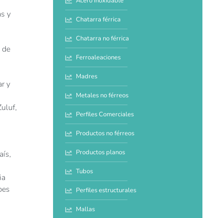
Acero inoxidable
as y
Chatarra férrica
Chatarra no férrica
 de
Ferroaleaciones
Madres
ar y
Metales no férreos
uluf,
Perfiles Comerciales
Productos no férreos
Productos planos
aís,
Tubos
ia
bes
Perfiles estructurales
Mallas