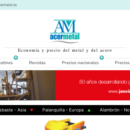
ermetal.es
Economía y precio del metal y del acero
letines
Revistas
Precios nacionales
Precios
 - Asia
Palanquilla - Europa
Alambrón - Norte E
n Caliente