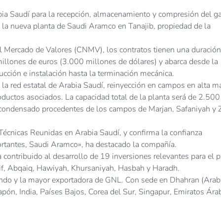
bia Saudí para la recepción, almacenamiento y compresión del g
n la nueva planta de Saudi Aramco en Tanajib, propiedad de la
 Mercado de Valores (CNMV), los contratos tienen una duración
llones de euros (3.000 millones de dólares) y abarca desde la
rucción e instalación hasta la terminación mecánica.
 la red estatal de Arabia Saudí, reinyección en campos en alta m
ductos asociados. La capacidad total de la planta será de 2.500
ondensado procedentes de los campos de Marjan, Safaniyah y Z
 Técnicas Reunidas en Arabia Saudí, y confirma la confianza
ortantes, Saudi Aramco», ha destacado la compañía.
ontribuido al desarrollo de 19 inversiones relevantes para el p
tif, Abqaiq, Hawiyah, Khursaniyah, Hasbah y Haradh.
ndo y la mayor exportadora de GNL. Con sede en Dhahran (Arab
Japón, India, Países Bajos, Corea del Sur, Singapur, Emiratos Ára