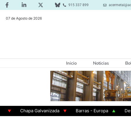
915 337 899
acermetal@ac
07 de Agosto de 2026
Inicio
Noticias
Bo
Chapa Galvanizada
Barras - Europa
Desbaste
GAMA 3 - Cuadrados 200x200x8
Chapa Laminada e