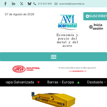
915 337 899
acermetal@acermetal.es
07 de Agosto de 2026
SUSCRÍBE
Inicia
sesión
Economía y
precio del
metal y del
acero
a Galvanizada
Barras - Europa
Desbaste - Asia
A 3 - Cuadrados 200x200x8
Chapa Laminada en Calie