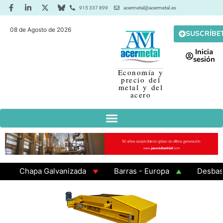
915 337 899
acermetal@acermetal.es
08 de Agosto de 2026
SUSCRÍBE
Inicia
sesión
Economía y
precio del
metal y del
acero
Chapa Galvanizada
Barras - Europa
Desbaste -
GAMA 3 - Cuadrados 200x200x8
Chapa Laminada en 