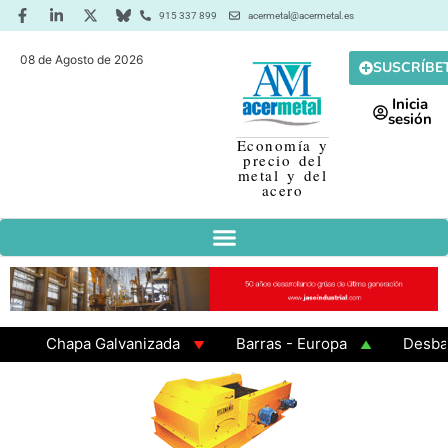
915 337 899
acermetal@acermetal.es
08 de Agosto de 2026
SUSCRÍBE
Inicia
sesión
Economía y
precio del
metal y del
acero
Chapa Galvanizada
Barras - Europa
Desbaste 
GAMA 3 - Cuadrados 200x200x8
Chapa Laminada en