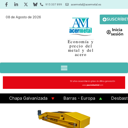
915 337 899
acermetal@acermetal.es
08 de Agosto de 2026
SUSCRÍBE
Inicia
sesión
Economía y
precio del
metal y del
acero
Chapa Galvanizada
Barras - Europa
Desbaste - A
GAMA 3 - Cuadrados 200x200x8
Chapa Laminada en Ca