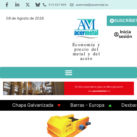
915 337 899
acermetal@acermetal.es
08 de Agosto de 2026
SUSCRÍBE
Inicia
sesión
Economía y
precio del
metal y del
acero
Chapa Galvanizada
Barras - Europa
Desbaste -
GAMA 3 - Cuadrados 200x200x8
Chapa Laminada en 