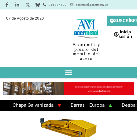
915 337 899
acermetal@acermetal.es
07 de Agosto de 2026
SUSCRÍBE
Inicia
sesión
Economía y
precio del
metal y del
acero
Chapa Galvanizada
Barras - Europa
Desbaste -
GAMA 3 - Cuadrados 200x200x8
Chapa Laminada en 