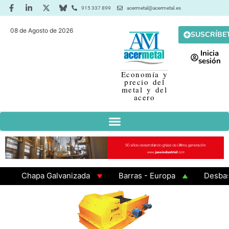
915 337 899
acermetal@acermetal.es
08 de Agosto de 2026
SUSCRÍBE
Inicia
sesión
Economía y
precio del
metal y del
acero
Chapa Galvanizada
Barras - Europa
Desbaste -
GAMA 3 - Cuadrados 200x200x8
Chapa Laminada en 