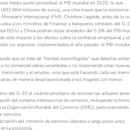
restar medio punto porcentual al PIB mundial en 2020, lo que
 (403.864 millones de euros), una cifra mayor que la economía 
o Monetario Internacional (FMI), Christine Lagarde, antes de la 
kuoka a los ministros de Finanzas y banqueros centrales del G-2
tre EEUU y China podrían restar alrededor del 0,3% del PIB mu
de este impacto a los efectos sobre la confianza empresarial y el
bién los aranceles implementados el año pasado, el PIB mundia
yado que se trata de “heridas autoinfligidas” que deberían evita
s y no comercializables,levantadas y no imponiendo otras nuevas
l crecimiento y el empleo, sino que está haciendo cada vez meno
dicando de manera desproporcionada a los hogares con menos
os del G-20 el carácter prioritario de resolver las actuales tens
ción del sistema internacional de comercio, incluyendo la form
e la Organización Mundial del Comercio (OMC), particularmente 
e servicios.
alización del comercio de servicios liberaría a largo plazo unos
 en la economía.