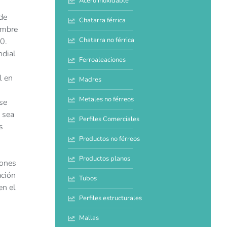
Acero inoxidable
de
Chatarra férrica
cumbre
Chatarra no férrica
0.
ndial
Ferroaleaciones
l en
Madres
Metales no férreos
rse
 sea
Perfiles Comerciales
s
Productos no férreos
Productos planos
iones
ación
Tubos
en el
Perfiles estructurales
Mallas