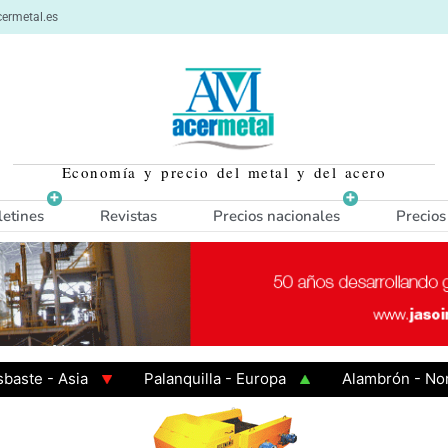
ermetal.es
Economía y precio del metal y del acero
letines
Revistas
Precios nacionales
Precios
 - Asia
Palanquilla - Europa
Alambrón - Norte E
n Caliente