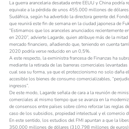
La guerra arancelaria desatada entre EEUU y China podría 
equivale a la pérdida de unos 455.000 millones de dólares
Sudáfrica, según ha advertido la directora gerente del Fond
que reunirá este fin de semana en la ciudad japonesa de Fu
“Estimamos que los aranceles anunciados recientemente en
en 2020”, advierte Lagarde, quien atribuye más de la mitad 
mercado financiero, añadiendo que, teniendo en cuenta tam
2020 podría verse reducido en un 0,5%.
A este respecto, la exministra francesa de Finanzas ha subra
mediante la retirada de las barreras comerciales levantada
cual sea su forma, ya que el proteccionismo no solo daña e
accesible los bienes de consumo comercializables, “perju
ingresos”.
De este modo, Lagarde señala de cara a la reunión de ministr
comerciales al mismo tiempo que se avanza en la moderniza
de consensos entre países sobre cómo reforzar las reglas d
caso de los subsidios, propiedad intelectual y el comercio d
En este sentido, los estudios del FMI apuntan a que la liber
350.000 millones de dólares (310.798 millones de euros)