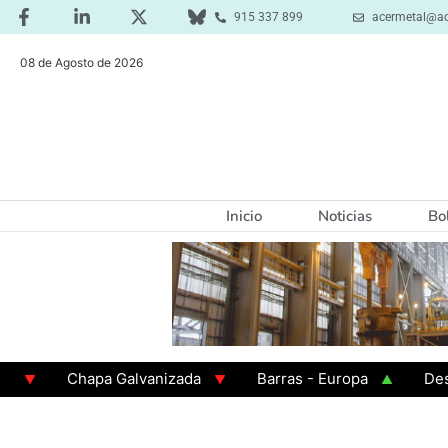
915 337 899
acermetal@ac
08 de Agosto de 2026
Inicio
Noticias
Bo
Chapa Galvanizada
Barras - Europa
Desbaste
GAMA 3 - Cuadrados 200x200x8
Chapa Laminada e