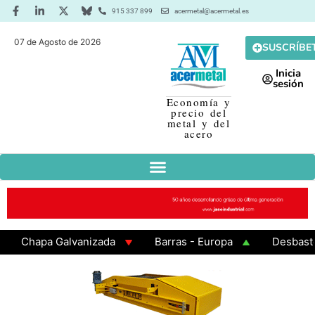
915 337 899
acermetal@acermetal.es
07 de Agosto de 2026
SUSCRÍBE
Inicia
sesión
Economía y
precio del
metal y del
acero
Chapa Galvanizada
Barras - Europa
Desbaste - 
GAMA 3 - Cuadrados 200x200x8
Chapa Laminada en C