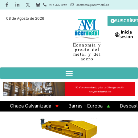
915 337 899
acermetal@acermetal.es
08 de Agosto de 2026
SUSCRÍBE
Inicia
sesión
Economía y
precio del
metal y del
acero
Chapa Galvanizada
Barras - Europa
Desbaste - 
GAMA 3 - Cuadrados 200x200x8
Chapa Laminada en C