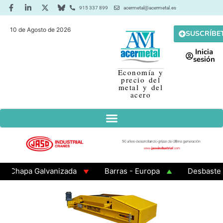
915 337 899
acermetal@acermetal.es
10 de Agosto de 2026
SUSCRÍBE
Inicia
sesión
Economía y
precio del
metal y del
acero
hapa Galvanizada
Barras - Europa
Desbaste - As
AMA 3 - Cuadrados 200x200x8
Chapa Laminada en Cal