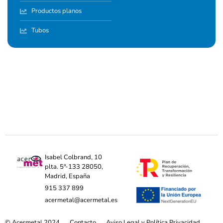
Productos planos
Tubos
Isabel Colbrand, 10
plta. 5ª-133 28050,
Madrid, España
915 337 899
acermetal@acermetal.es
© Acermetal 2024
Contacto
Aviso Legal y Política Privacidad