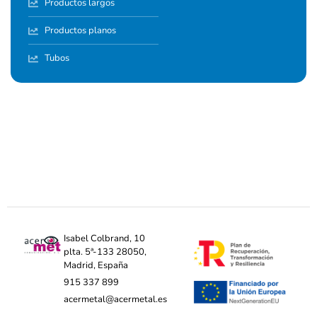
Productos largos
Productos planos
Tubos
Isabel Colbrand, 10
plta. 5ª-133 28050,
Madrid, España
915 337 899
acermetal@acermetal.es