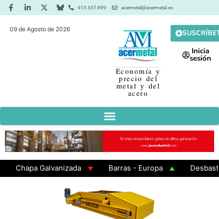
915 337 899
acermetal@acermetal.es
09 de Agosto de 2026
SUSCRÍBE
Inicia
sesión
Economía y
precio del
metal y del
acero
Chapa Galvanizada
Barras - Europa
Desbaste - A
GAMA 3 - Cuadrados 200x200x8
Chapa Laminada en C