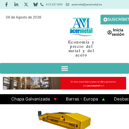
915 337 899
acermetal@acermetal.es
06 de Agosto de 2026
SUSCRÍBE
Inicia
sesión
Economía y
precio del
metal y del
acero
Chapa Galvanizada
Barras - Europa
Desbaste -
GAMA 3 - Cuadrados 200x200x8
Chapa Laminada en 