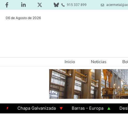
915 337 899
acermetal@ac
06 de Agosto de 2026
Inicio
Noticias
Bo
Chapa Galvanizada
Barras - Europa
Desbaste -
GAMA 3 - Cuadrados 200x200x8
Chapa Laminada en 