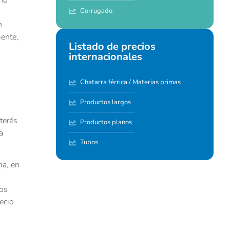
Corrugado
e
mente,
Listado de precios
internacionales
Chatarra férrica / Materias primas
Productos largos
terés
Productos planos
a
Tubos
ia, en
los
ecio