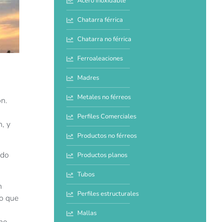
Acero inoxidable
Chatarra férrica
Chatarra no férrica
Ferroaleaciones
Madres
s
Metales no férreos
ón.
Perfiles Comerciales
n, y
Productos no férreos
ado
Productos planos
Tubos
n
Perfiles estructurales
ro que
Mallas
 no