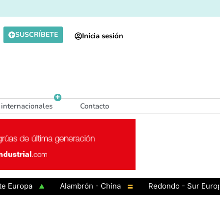
SUSCRÍBETE
Inicia sesión
 internacionales
Contacto
opa
Alambrón - China
Redondo - Sur Europa