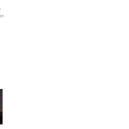
l
e
ón