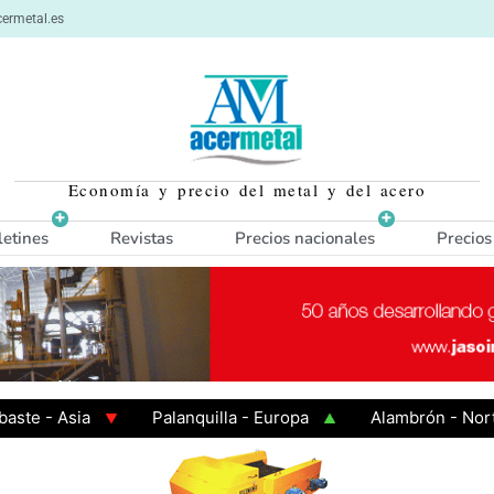
ermetal.es
Economía y precio del metal y del acero
letines
Revistas
Precios nacionales
Precios
 Asia
Palanquilla - Europa
Alambrón - Norte Eur
Caliente