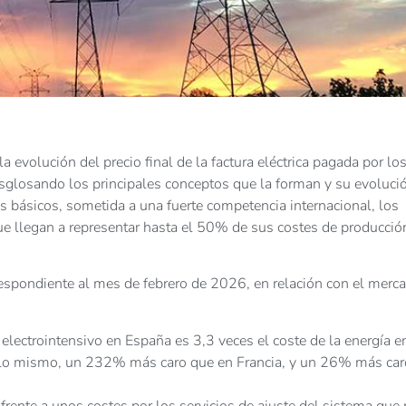
 la evolución del precio final de la factura eléctrica pagada por lo
sglosando los principales conceptos que la forman y su evoluci
tos básicos, sometida a una fuerte competencia internacional, los
que llegan a representar hasta el 50% de sus costes de producció
respondiente al mes de febrero de 2026, en relación con el merc
 electrointensivo en España es 3,3 veces el coste de la energía e
es lo mismo, un 232% más caro que en Francia, y un 26% más ca
rente a unos costes por los servicios de ajuste del sistema que