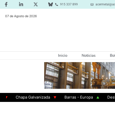
915 337 899
acermetal@ac
07 de Agosto de 2026
Inicio
Noticias
Bo
Chapa Galvanizada
Barras - Europa
Desbaste 
GAMA 3 - Cuadrados 200x200x8
Chapa Laminada e