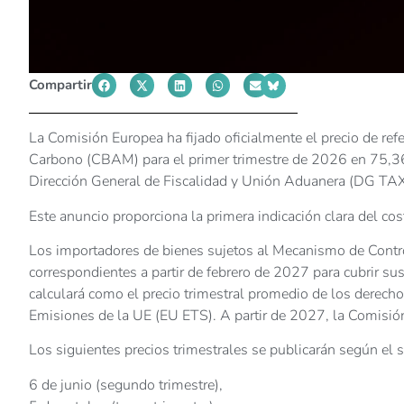
Compartir
La Comisión Europea ha fijado oficialmente el precio de ref
Carbono (CBAM) para el primer trimestre de 2026 en 75,36
Dirección General de Fiscalidad y Unión Aduanera (DG TA
Este anuncio proporciona la primera indicación clara del co
Los importadores de bienes sujetos al Mecanismo de Contr
correspondientes a partir de febrero de 2027 para cubrir su
calculará como el precio trimestral promedio de los derech
Emisiones de la UE (EU ETS). A partir de 2027, la Comisión
Los siguientes precios trimestrales se publicarán según el s
6 de junio (segundo trimestre),