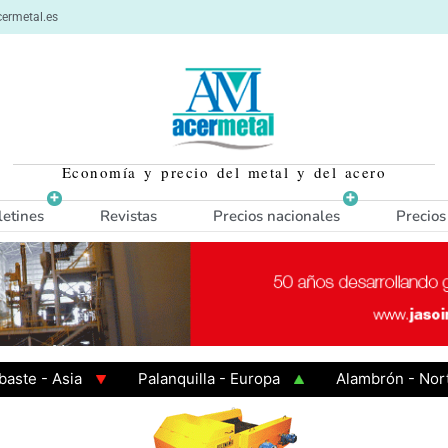
ermetal.es
Economía y precio del metal y del acero
letines
Revistas
Precios nacionales
Precios
- Asia
Palanquilla - Europa
Alambrón - Norte Eu
n Caliente