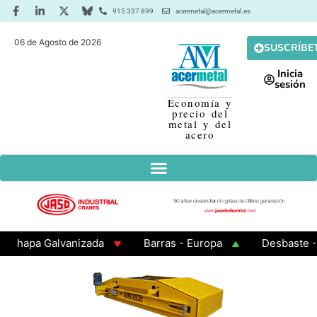
915 337 899
acermetal@acermetal.es
06 de Agosto de 2026
SUSCRÍBE
Inicia
sesión
Economía y
precio del
metal y del
acero
apa Galvanizada
Barras - Europa
Desbaste - Asi
MA 3 - Cuadrados 200x200x8
Chapa Laminada en Cali