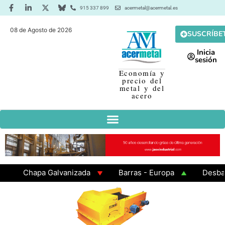
915 337 899
acermetal@acermetal.es
08 de Agosto de 2026
SUSCRÍBE
Inicia
sesión
Economía y
precio del
metal y del
acero
Chapa Galvanizada
Barras - Europa
Desbaste 
GAMA 3 - Cuadrados 200x200x8
Chapa Laminada en