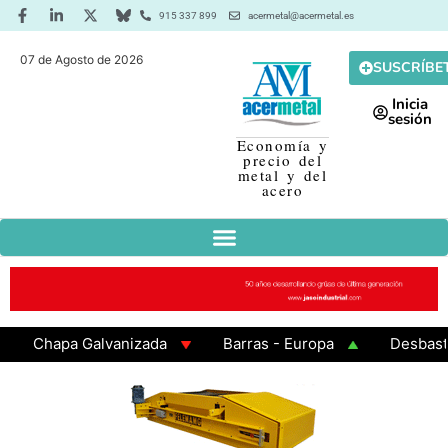
915 337 899
acermetal@acermetal.es
07 de Agosto de 2026
SUSCRÍBE
Inicia
sesión
Economía y
precio del
metal y del
acero
Chapa Galvanizada
Barras - Europa
Desbaste - 
GAMA 3 - Cuadrados 200x200x8
Chapa Laminada en C