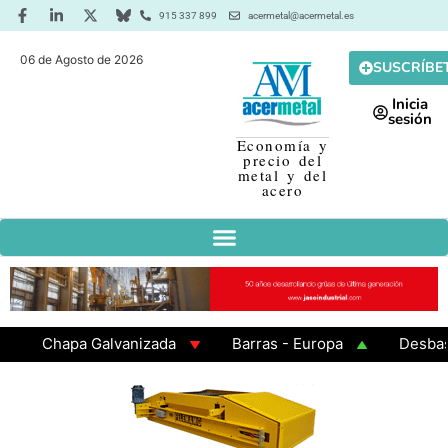
915 337 899
acermetal@acermetal.es
06 de Agosto de 2026
SUSCRÍBE
Inicia
sesión
Economía y
precio del
metal y del
acero
Chapa Galvanizada
Barras - Europa
Desbaste -
GAMA 3 - Cuadrados 200x200x8
Chapa Laminada en 