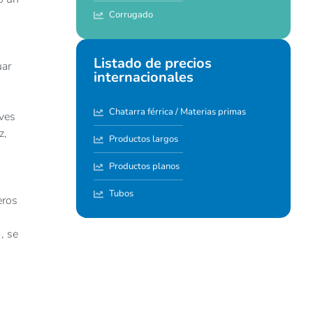
Corrugado
Listado de precios
uar
internacionales
Chatarra férrica / Materias primas
ives
z,
Productos largos
Productos planos
Tubos
eros
, se