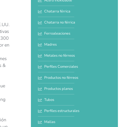
Acero inoxidable
Chatarra férrica
Chatarra no férrica
E.UU.
tivas
Ferroaleaciones
7.300
Madres
or en
Metales no férreos
ones
s &
Perfiles Comerciales
Productos no férreos
que
Productos planos
ing
Tubos
Perfiles estructurales
sión
Mallas
o un