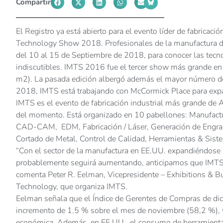
Compartir
El Registro ya está abierto para el evento líder de fabricaci
Technology Show 2018. Profesionales de la manufactura de
del 10 al 15 de Septiembre de 2018, para conocer las tecn
indiscutibles. IMTS 2016 fue el tercer show más grande en
m2). La pasada edición albergó además el mayor número de
2018, IMTS está trabajando con McCormick Place para expa
IMTS es el evento de fabricación industrial más grande de 
del momento. Está organizado en 10 pabellones: Manufactu
CAD-CAM, EDM, Fabricación / Láser, Generación de Engra
Cortado de Metal, Control de Calidad, Herramientas & Sist
“Con el sector de la manufactura en EE.UU. expandiéndose a
probablemente seguirá aumentando, anticipamos que IMTS 
comenta Peter R. Eelman, Vicepresidente – Exhibitions & 
Technology, que organiza IMTS.
Eelman señala que el Índice de Gerentes de Compras de dic
incremento de 1.5 % sobre el mes de noviembre (58,2 %), 
económica. Además, en EE.UU., el consumo de herramienta