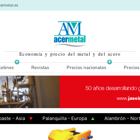
ermetal.es
Economía y precio del metal y del acero
letines
Revistas
Precios nacionales
Precios
 Asia
Palanquilla - Europa
Alambrón - Norte Eur
Caliente