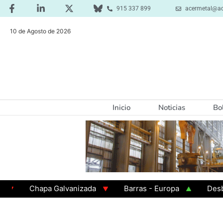
915 337 899
acermetal@ac
10 de Agosto de 2026
Inicio
Noticias
Bo
Chapa Galvanizada
Barras - Europa
Desbaste -
GAMA 3 - Cuadrados 200x200x8
Chapa Laminada en 