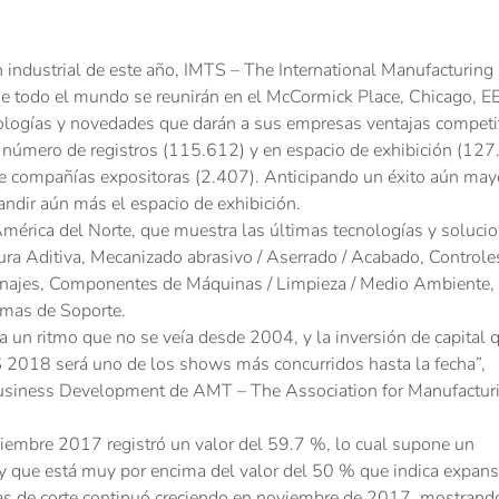
ón industrial de este año, IMTS – The International Manufacturing
 todo el mundo se reunirán en el McCormick Place, Chicago, E
ologías y novedades que darán a sus empresas ventajas competi
 número de registros (115.612) y en espacio de exhibición (12
 compañías expositoras (2.407). Anticipando un éxito aún may
ndir aún más el espacio de exhibición.
América del Norte, que muestra las últimas tecnologías y soluci
ra Aditiva, Mecanizado abrasivo / Aserrado / Acabado, Controle
najes, Componentes de Máquinas / Limpieza / Medio Ambiente,
emas de Soporte.
 un ritmo que no se veía desde 2004, y la inversión de capital 
2018 será uno de los shows más concurridos hasta la fecha”,
Business Development de AMT – The Association for Manufactur
iembre 2017 registró un valor del 59.7 %, lo cual supone un
y que está muy por encima del valor del 50 % que indica expan
s de corte continuó creciendo en noviembre de 2017, mostrand