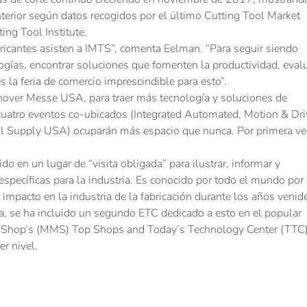
terior según datos recogidos por el último Cutting Tool Market
ing Tool Institute.
ricantes asisten a IMTS”, comenta Eelman. “Para seguir siendo
ogías, encontrar soluciones que fomenten la productividad, eval
s la feria de comercio imprescindible para esto”.
over Messe USA, para traer más tecnología y soluciones de
cuatro eventos co-ubicados (Integrated Automated, Motion & Dr
 Supply USA) ocuparán más espacio que nunca. Por primera ve
 en un lugar de “visita obligada” para ilustrar, informar y
pecíficas para la industria. Es conocido por todo el mundo por
impacto en la industria de la fabricación durante los años venid
iva, se ha incluido un segundo ETC dedicado a esto en el popular
 Shop’s (MMS) Top Shops and Today’s Technology Center (TTC)
r nivel.