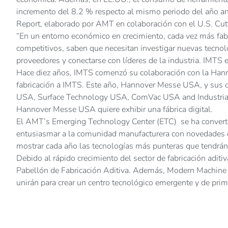
incremento del 8.2 % respecto al mismo periodo del año an
Report, elaborado por AMT en colaboración con el U.S. Cutt
“En un entorno económico en crecimiento, cada vez más fab
competitivos, saben que necesitan investigar nuevas tecnol
proveedores y conectarse con líderes de la industria. IMTS e
Hace diez años, IMTS comenzó su colaboración con la Hann
fabricación a IMTS. Este año, Hannover Messe USA, y sus 
USA, Surface Technology USA, ComVac USA and Industrial
Hannover Messe USA quiere exhibir una fábrica digital.
El AMT’s Emerging Technology Center (ETC) se ha convertido
entusiasmar a la comunidad manufacturera con novedades es
mostrar cada año las tecnologías más punteras que tendrán 
Debido al rápido crecimiento del sector de fabricación adit
Pabellón de Fabricación Aditiva. Además, Modern Machine
unirán para crear un centro tecnológico emergente y de prime