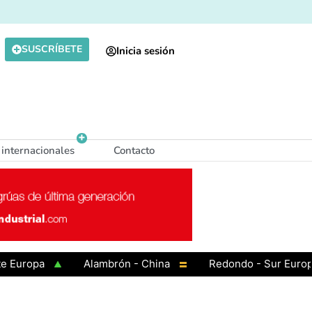
SUSCRÍBETE
Inicia sesión
 internacionales
Contacto
opa
Alambrón - China
Redondo - Sur Europa