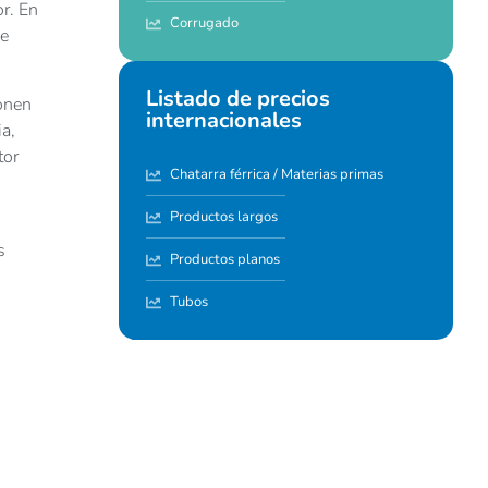
r. En
Corrugado
ue
Listado de precios
onen
internacionales
a,
tor
Chatarra férrica / Materias primas
Productos largos
s
Productos planos
Tubos