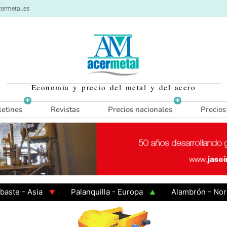
ermetal.es
Economía y precio del metal y del acero
letines
Revistas
Precios nacionales
Precios
- Asia
Palanquilla - Europa
Alambrón - Norte Eu
 Caliente