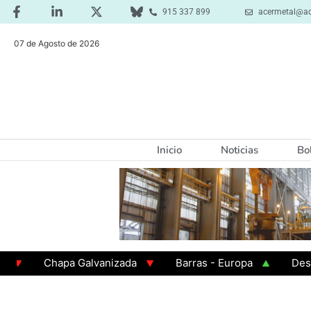
915 337 899
acermetal@ac
07 de Agosto de 2026
Inicio
Noticias
Bo
Chapa Galvanizada
Barras - Europa
Desbaste 
GAMA 3 - Cuadrados 200x200x8
Chapa Laminada en