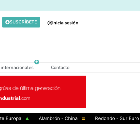
SUSCRÍBETE
Inicia sesión
 internacionales
Contacto
ropa
Alambrón - China
Redondo - Sur Europa