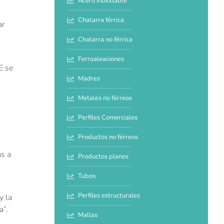
Acero inoxidable
Chatarra férrica
ar
Chatarra no férrica
Ferroaleaciones
E se
Madres
Metales no férreos
Perfiles Comerciales
Productos no férreos
as a
Productos planos
Tubos
Perfiles estructurales
y la
a”.
Mallas