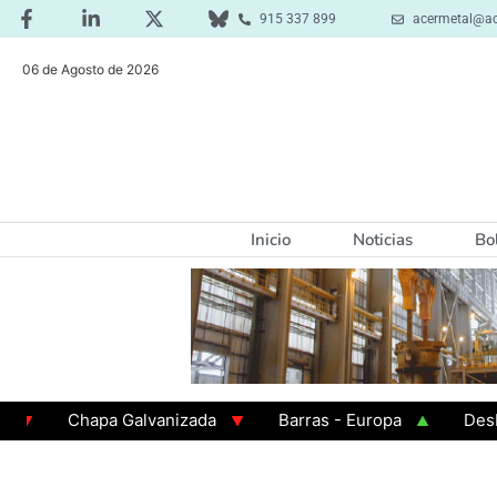
915 337 899
acermetal@ac
06 de Agosto de 2026
Inicio
Noticias
Bo
Chapa Galvanizada
Barras - Europa
Desbaste 
GAMA 3 - Cuadrados 200x200x8
Chapa Laminada en