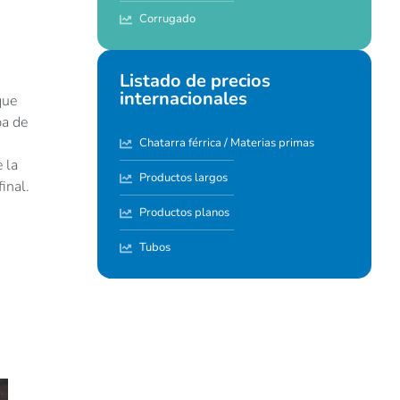
Corrugado
Listado de precios
internacionales
que
pa de
Chatarra férrica / Materias primas
 la
Productos largos
final.
Productos planos
Tubos