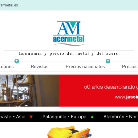
ermetal.es
Economía y precio del metal y del acero
letines
Revistas
Precios nacionales
Precios
- Asia
Palanquilla - Europa
Alambrón - Norte Eur
 Caliente