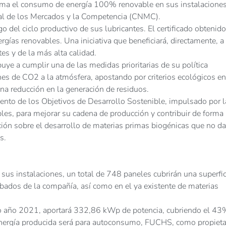
ma el consumo de energía 100% renovable en sus instalaciones
nal de los Mercados y la Competencia (CNMC).
o del ciclo productivo de sus lubricantes. El certificado obtenido
gías renovables. Una iniciativa que beneficiará, directamente, a
es y de la más alta calidad.
ibuye a cumplir una de las medidas prioritarias de su política
nes de CO2 a la atmósfera, apostando por criterios ecológicos en
ina reducción en la generación de residuos.
o de los Objetivos de Desarrollo Sostenible, impulsado por l
les, para mejorar su cadena de producción y contribuir de forma
gación sobre el desarrollo de materias primas biogénicas que no d
s.
 sus instalaciones, un total de 748 paneles cubrirán una superfic
ados de la compañía, así como en el ya existente de materias
vo año 2021, aportará 332,86 kWp de potencia, cubriendo el 43
energía producida será para autoconsumo, FUCHS, como propieta