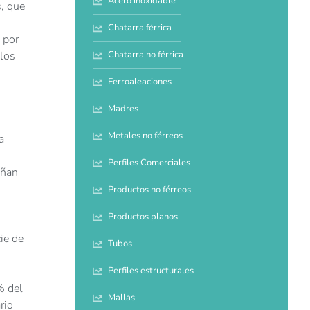
Acero inoxidable
, que
Chatarra férrica
 por
Chatarra no férrica
 los
Ferroaleaciones
Madres
Metales no férreos
a
Perfiles Comerciales
añan
Productos no férreos
Productos planos
ie de
Tubos
Perfiles estructurales
% del
Mallas
rio