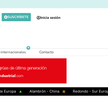
SUSCRÍBETE
Inicia sesión
 internacionales
Contacto
opa
Alambrón - China
Redondo - Sur Europa