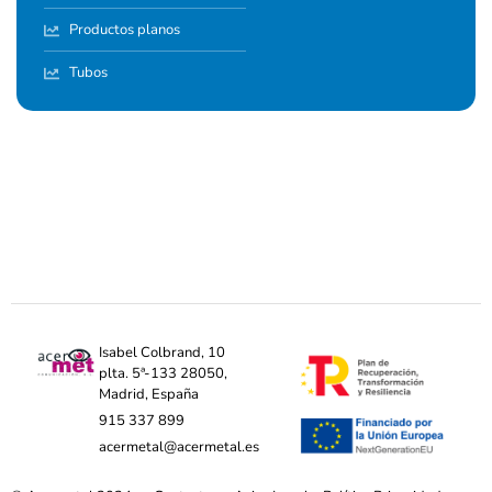
Productos planos
Tubos
Isabel Colbrand, 10
plta. 5ª-133 28050,
Madrid, España
915 337 899
acermetal@acermetal.es