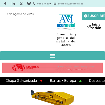
915 337 899
acermetal@acermetal.es
07 de Agosto de 2026
SUSCRÍBE
Inicia
sesión
Economía y
precio del
metal y del
acero
Chapa Galvanizada
Barras - Europa
Desbaste - A
GAMA 3 - Cuadrados 200x200x8
Chapa Laminada en Ca