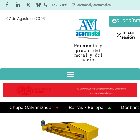
915 337 899
acermetal@acermetal.es
07 de Agosto de 2026
SUSCRÍBE
Inicia
sesión
Economía y
precio del
metal y del
acero
Chapa Galvanizada
Barras - Europa
Desbaste - 
GAMA 3 - Cuadrados 200x200x8
Chapa Laminada en C