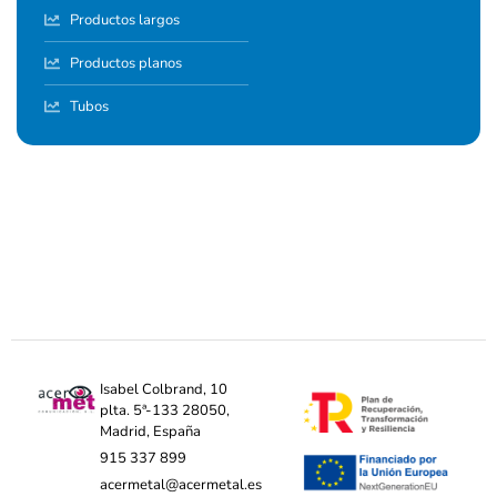
Productos largos
Productos planos
Tubos
Isabel Colbrand, 10
plta. 5ª-133 28050,
Madrid, España
915 337 899
acermetal@acermetal.es