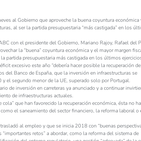
 jueves al Gobierno que aproveche la buena coyuntura económica 
turas, al ser la partida presupuestaria “más castigada” en los úl
ABC con el presidente del Gobierno, Mariano Rajoy, Rafael del 
vechar la “buena” coyuntura económica y el mayor margen fisc
o la partida presupuestaria más castigada en los últimos ejercicio
icit excesivo este año “debería hacer posible la recuperación de
tos del Banco de España, que la inversión en infraestructuras se
0 y el segundo menor de la UE, superado solo por Portugal.
ario de inversión en carreteras ya anunciado y a continuar invirti
iento de infraestructuras actuales.
e cola” que han favorecido la recuperación económica, ésta no ha
como el saneamiento del sector financiero, la reforma laboral o 
 trasladó al empleo y que se inicia 2018 con “buenas perspectiv
os “importantes retos” a abordar, como la reforma del sistema de