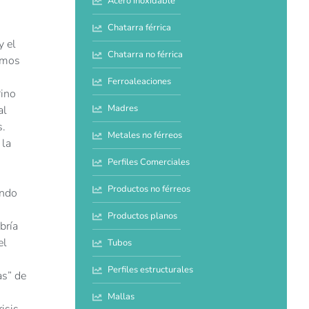
Acero inoxidable
Chatarra férrica
y el
Chatarra no férrica
timos
Ferroaleaciones
Pino
Madres
al
s.
Metales no férreos
 la
Perfiles Comerciales
Productos no férreos
endo
Productos planos
bría
el
Tubos
Perfiles estructurales
as” de
Mallas