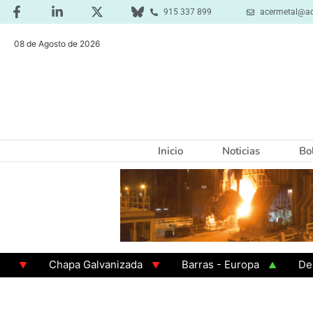
915 337 899
acermetal@ac
08 de Agosto de 2026
Inicio
Noticias
Bo
Chapa Galvanizada
Barras - Europa
Desbast
GAMA 3 - Cuadrados 200x200x8
Chapa Laminada 