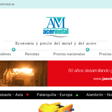
ermetal.es
Economía y precio del metal y del acero
letines
Revistas
Precios nacionales
Precios
e - Asia
Palanquilla - Europa
Alambrón - Norte 
en Caliente