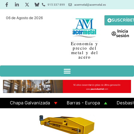
915 337 899
acermetal@acermetal.es
06 de Agosto de 2026
SUSCRÍBE
Inicia
sesión
Economía y
precio del
metal y del
acero
Chapa Galvanizada
Barras - Europa
Desbaste - 
GAMA 3 - Cuadrados 200x200x8
Chapa Laminada en C