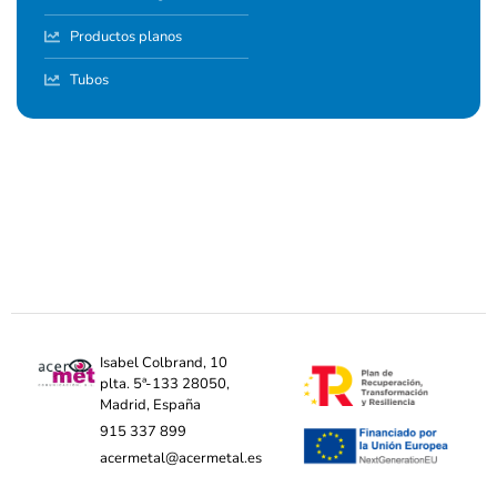
Productos planos
Tubos
Isabel Colbrand, 10
plta. 5ª-133 28050,
Madrid, España
915 337 899
acermetal@acermetal.es