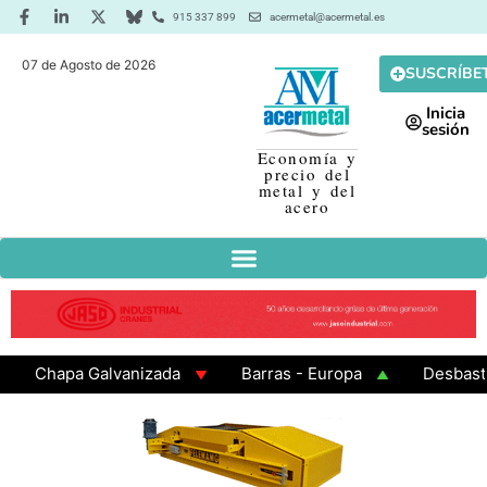
915 337 899
acermetal@acermetal.es
07 de Agosto de 2026
SUSCRÍBE
Inicia
sesión
Economía y
precio del
metal y del
acero
Chapa Galvanizada
Barras - Europa
Desbaste - A
GAMA 3 - Cuadrados 200x200x8
Chapa Laminada en Ca