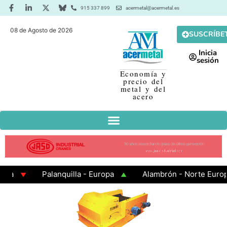
915 337 899
acermetal@acermetal.es
08 de Agosto de 2026
SUSCRÍBE
Inicia
sesión
Economía y
precio del
metal y del
acero
a
Palanquilla - Europa
Alambrón - Norte Europa
 en Caliente
Chapa Galvanizada
Barras - Europa