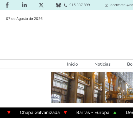
915 337 899
acermetal@ac
07 de Agosto de 2026
Inicio
Noticias
Bo
Chapa Galvanizada
Barras - Europa
Desbaste
GAMA 3 - Cuadrados 200x200x8
Chapa Laminada 