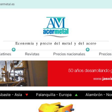
ermetal.es
Economía y precio del metal y del acero
letines
Revistas
Precios nacionales
Precios
 - Asia
Palanquilla - Europa
Alambrón - Norte E
en Caliente