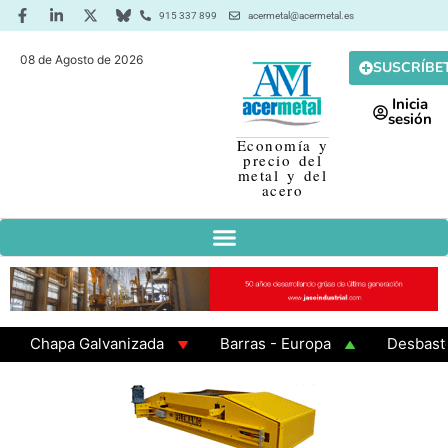
915 337 899
acermetal@acermetal.es
08 de Agosto de 2026
SUSCRÍBE
Inicia
sesión
Economía y
precio del
metal y del
acero
Chapa Galvanizada
Barras - Europa
Desbaste - 
GAMA 3 - Cuadrados 200x200x8
Chapa Laminada en C