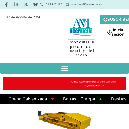
915 337 899
acermetal@acermetal.es
07 de Agosto de 2026
SUSCRÍBE
Inicia
sesión
Economía y
precio del
metal y del
acero
Chapa Galvanizada
Barras - Europa
Desbaste - 
GAMA 3 - Cuadrados 200x200x8
Chapa Laminada en C