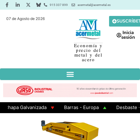
915 337 899
acermetal@acermetal.es
07 de Agosto de 2026
SUSCRÍBE
Inicia
sesión
Economía y
precio del
metal y del
acero
apa Galvanizada
Barras - Europa
Desbaste - As
AMA 3 - Cuadrados 200x200x8
Chapa Laminada en Cal