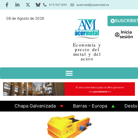
915 337 899
acermetal@acermetal.es
08 de Agosto de 2026
SUSCRÍBE
Inicia
sesión
Economía y
precio del
metal y del
acero
Chapa Galvanizada
Barras - Europa
Desbaste 
GAMA 3 - Cuadrados 200x200x8
Chapa Laminada en