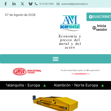
915 337 899
acermetal@acermetal.es
07 de Agosto de 2026
SUSCRÍBE
Inicia
sesión
Economía y
precio del
metal y del
acero
alanquilla - Europa
Alambrón - Norte Europa
Ala
hapa Galvanizada
Barras - Europa
Desbaste - As