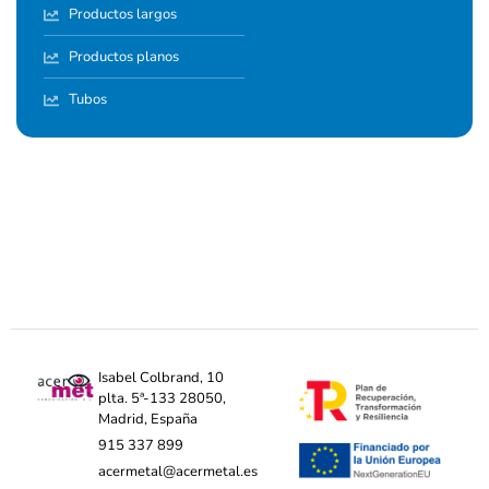
Productos largos
Productos planos
Tubos
Isabel Colbrand, 10
plta. 5ª-133 28050,
Madrid, España
915 337 899
acermetal@acermetal.es