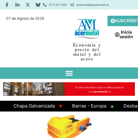
915 337 899
acermetal@acermetal.es
07 de Agosto de 2026
SUSCRÍBE
Inicia
sesión
Economía y
precio del
metal y del
acero
Chapa Galvanizada
Barras - Europa
Desbaste -
GAMA 3 - Cuadrados 200x200x8
Chapa Laminada en 