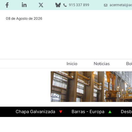
915 337 899
acermetal@ac
08 de Agosto de 2026
Inicio
Noticias
Bo
Chapa Galvanizada
Barras - Europa
Desbaste 
GAMA 3 - Cuadrados 200x200x8
Chapa Laminada en