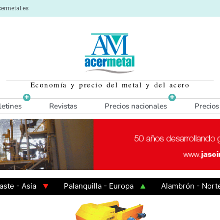
ermetal.es
Economía y precio del metal y del acero
letines
Revistas
Precios nacionales
Precios
- Asia
Palanquilla - Europa
Alambrón - Norte Eu
 Caliente