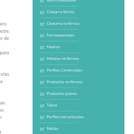
Acero inoxidable
Chatarra férrica
nero
Chatarra no férrica
stre.
Ferroaleaciones
or de
Madres
 para
Metales no férreos
Perfiles Comerciales
istas
la
Productos no férreos
Productos planos
an.
Tubos
ño.
r
Perfiles estructurales
Mallas
a