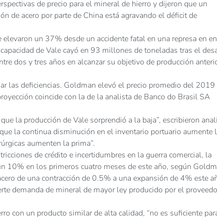
ectivas de precio para el mineral de hierro y dijeron que un
ón de acero por parte de China está agravando el déficit de
se elevaron un 37% desde un accidente fatal en una represa en e
a capacidad de Vale cayó en 93 millones de toneladas tras el desa
tre dos y tres años en alcanzar su objetivo de producción anteri
ar las deficiencias. Goldman elevó el precio promedio del 2019
royección coincide con la de la analista de Banco do Brasil SA
que la producción de Vale sorprendió a la baja”, escribieron anal
ue la continua disminución en el inventario portuario aumente 
rúrgicas aumenten la prima”.
cciones de crédito e incertidumbres en la guerra comercial, la
un 10% en los primeros cuatro meses de este año, según Goldm
 acero de una contracción de 0.5% a una expansión de 4% este a
uerte demanda de mineral de mayor ley producido por el proveedo
ro con un producto similar de alta calidad, “no es suficiente par