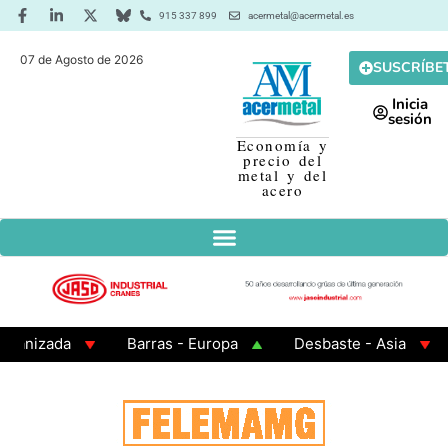
915 337 899
acermetal@acermetal.es
07 de Agosto de 2026
SUSCRÍBE
Inicia
sesión
Economía y
precio del
metal y del
acero
izada
Barras - Europa
Desbaste - Asia
Pal
drados 200x200x8
Chapa Laminada en Caliente