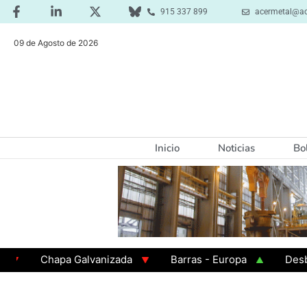
915 337 899
acermetal@ac
09 de Agosto de 2026
Inicio
Noticias
Bo
Chapa Galvanizada
Barras - Europa
Desbaste -
GAMA 3 - Cuadrados 200x200x8
Chapa Laminada en 