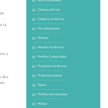
Acero inoxidable
Chatarra férrica
 de
Chatarra no férrica
e la
Ferroaleaciones
Madres
Metales no férreos
ore y
Perfiles Comerciales
Productos no férreos
s
Productos planos
s dos
nes
Tubos
Perfiles estructurales
Mallas