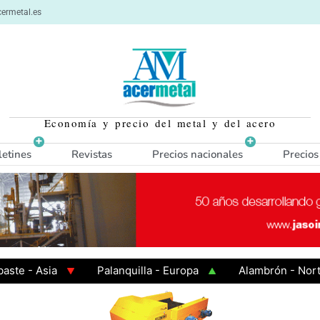
ermetal.es
Economía y precio del metal y del acero
letines
Revistas
Precios nacionales
Precios
 Asia
Palanquilla - Europa
Alambrón - Norte Eur
Caliente