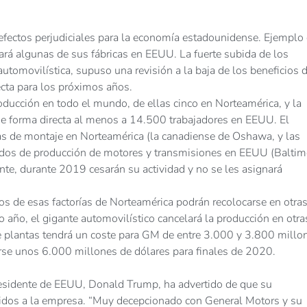
efectos perjudiciales para la economía estadounidense. Ejemplo
ará algunas de sus fábricas en EEUU. La fuerte subida de los
 automovilística, supuso una revisión a la baja de los beneficios d
ecta para los próximos años.
oducción en todo el mundo, de ellas cinco en Norteamérica, y la
de forma directa al menos a 14.500 trabajadores en EEUU. El
ntas de montaje en Norteamérica (la canadiense de Oshawa, y las
dos de producción de motores y transmisiones en EEUU (Baltim
nte, durante 2019 cesarán su actividad y no se les asignará
s de esas factorías de Norteamérica podrán recolocarse en otra
 año, el gigante automovilístico cancelará la producción en otra
ete plantas tendrá un coste para GM de entre 3.000 y 3.800 millo
arse unos 6.000 millones de dólares para finales de 2020.
presidente de EEUU, Donald Trump, ha advertido de que su
didos a la empresa. “Muy decepcionado con General Motors y su