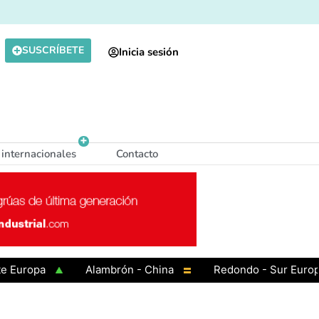
SUSCRÍBETE
Inicia sesión
 internacionales
Contacto
opa
Alambrón - China
Redondo - Sur Europa