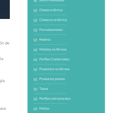
Acero inoxidable
Chatarra férrica
Chatarra no férrica
Ferroaleaciones
Madres
ión de
Metales no férreos
la
Perfiles Comerciales
Productos no férreos
Productos planos
gía
Tubos
Perfiles estructurales
base
Mallas