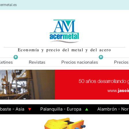
ermetal.es
Economía y precio del metal y del acero
letines
Revistas
Precios nacionales
Precios
 - Asia
Palanquilla - Europa
Alambrón - Norte E
n Caliente