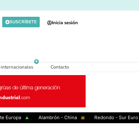
SUSCRÍBETE
Inicia sesión
 internacionales
Contacto
uropa
Alambrón - China
Redondo - Sur Europa