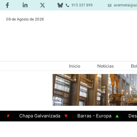
915 337 899
acermetal@ac
09 de Agosto de 2026
Inicio
Noticias
Bo
Chapa Galvanizada
Barras - Europa
Desbaste
GAMA 3 - Cuadrados 200x200x8
Chapa Laminada e